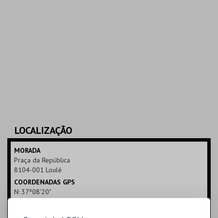
LOCALIZAÇÃO
MORADA
Praça da República
8104-001 Loulé
COORDENADAS GPS
N: 37º08'20"
W: 08º01'19"