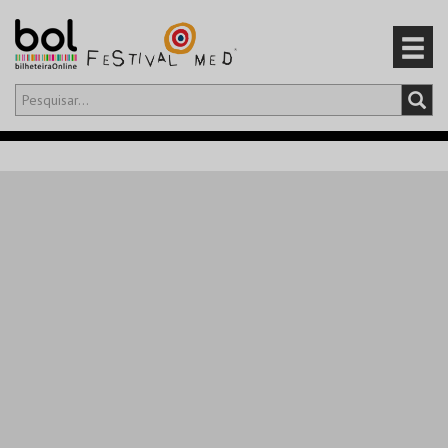
Olá,
iniciar sessão
PT
0
CARRINHO
EVENTOS
CARTÕES
PRODUTOS