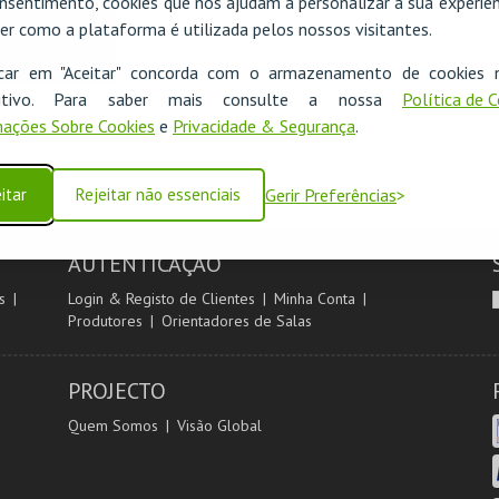
nsentimento, cookies que nos ajudam a personalizar a sua experiên
er como a plataforma é utilizada pelos nossos visitantes.
icar em "Aceitar" concorda com o armazenamento de cookies 
ositivo. Para saber mais consulte a nossa
Política de 
ações Sobre Cookies
e
Privacidade & Segurança
.
itar
Rejeitar não essenciais
Gerir Preferências
AUTENTICAÇÃO
s
Login & Registo de Clientes
Minha Conta
Produtores
Orientadores de Salas
PROJECTO
Quem Somos
Visão Global