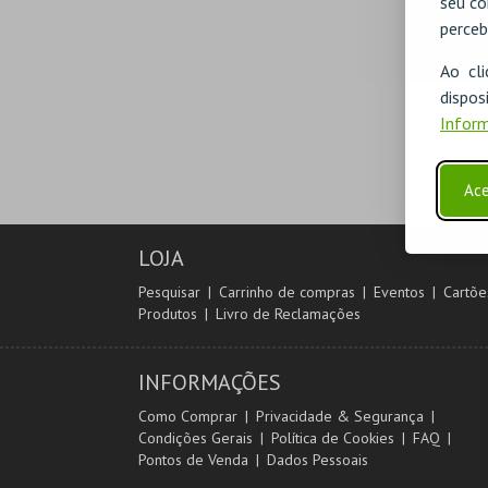
seu co
perceb
Ao cl
disp
Inform
Ace
LOJA
Pesquisar
Carrinho de compras
Eventos
Cartõe
Produtos
Livro de Reclamações
INFORMAÇÕES
Como Comprar
Privacidade & Segurança
Condições Gerais
Política de Cookies
FAQ
Pontos de Venda
Dados Pessoais